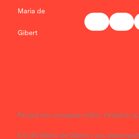
Vés
Maria de
al
contingut
Gibert
Perquè em coneguis millor, t’explico qu
Em dic Maria de Gibert i soc dissenyador