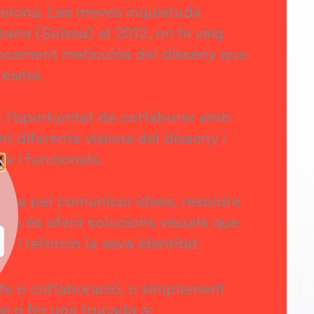
celona. Les meves inquietuds
ana (Suïssa) el 2012, on hi vaig
nfocament meticulós del disseny que
aresme.
t l’oportunitat de col·laborar amb
t diferents visions del disseny i
s i funcionals.
osa per comunicar idees, resoldre
tiu és oferir solucions visuals que
 i reforcin la seva identitat.
te o col·laboració, o simplement
e o fer una trucada a: