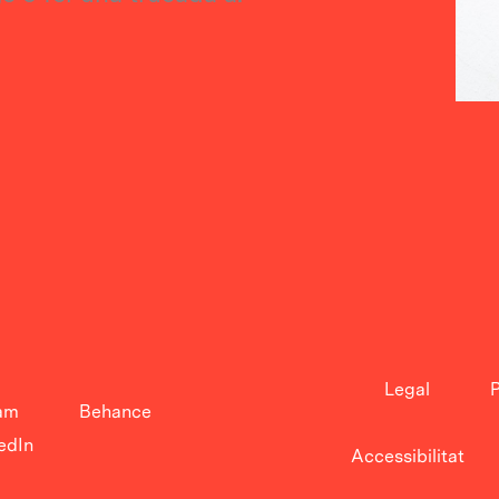
Legal
P
am
Behance
edIn
Accessibilitat