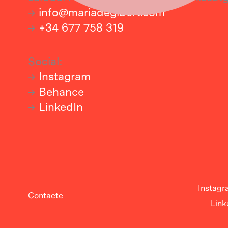
→
info@mariadegibert.com
→
+34 677 758 319
Social:
→
Instagram
→
Behance
→
LinkedIn
Instagr
Contacte
Link