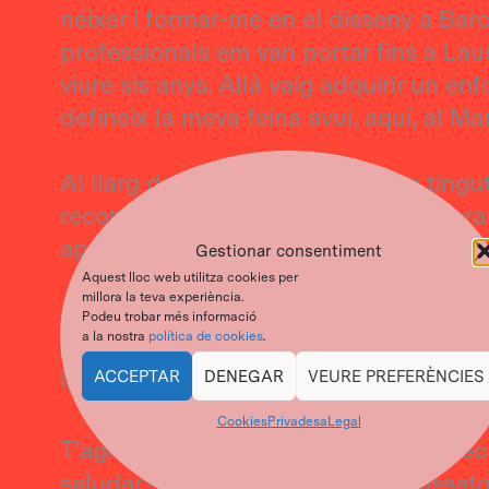
néixer i formar-me en el disseny a Bar
professionals em van portar fins a Laus
viure sis anys. Allà vaig adquirir un e
defineix la meva feina avui, aquí, al M
Al llarg de la meva trajectòria he tingu
reconeguts estudis i agències, exploran
aprenent a crear solucions visuals clare
Gestionar consentiment
Aquest lloc web utilitza cookies per
millora la teva experiència.
Crec en el disseny com una eina poder
Podeu trobar més informació
a la nostra
política de cookies
.
problemes i aportar valor. El meu objec
impulsin el creixement dels meus clients
ACCEPTAR
DENEGAR
VEURE PREFERÈNCIES
Cookies
Privadesa
Legal
T’agradaria parlar sobre un nou projec
saludar? No dubtis a enviar un missatg