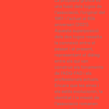
La proposta gràfica és
una fusió dels logos de
l’associació, l’original del
1961 i l’actual al 60è
aniversari (2021).
Aquesta superposició
dels dos logos ressalta
la connexió entre el
passat i el present,
representant el diàleg
entre els qui van
construir els fonaments
de l’ADG-FAD i els
professionals actuals.
Encara que les eines i
els estils evolucionin, la
identitat i la missió de
l’associació romanen