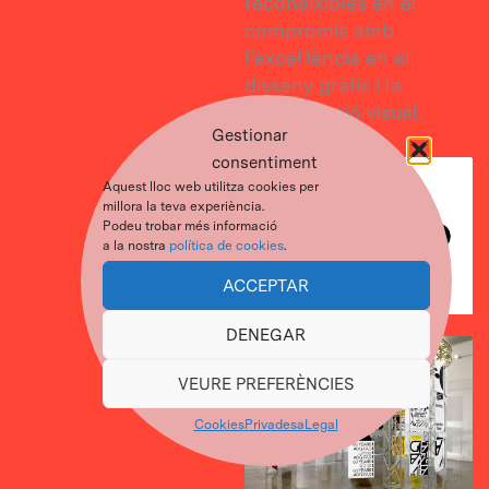
reconeixibles en el
compromís amb
l’excel·lència en el
disseny gràfic i la
comunicació visual.
Gestionar
consentiment
Aquest lloc web utilitza cookies per
millora la teva experiència.
Podeu trobar més informació
a la nostra
política de cookies
.
ACCEPTAR
DENEGAR
VEURE PREFERÈNCIES
Cookies
Privadesa
Legal