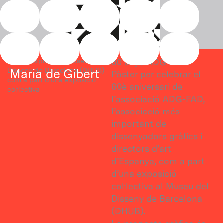
Vés
al
60 anys ADG-FAD
contingut
Pòster
Pòster exposat al Museu del
60 anys ADG-FAD
Disseny de Barcelona (DHUB)
Maria de Gibert
Pòster per celebrar el
com a part d’una exposició
60è aniversari de
col·lectiva
l’associació ADG-FAD,
l’associació més
important de
dissenyadors gràfics i
directors d’art
d’Espanya, com a part
d’una exposició
col·lectiva al Museu del
Disseny de Barcelona
(DHUB).