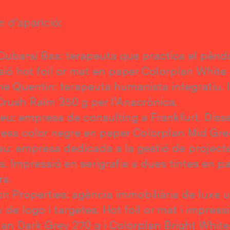
e d’aparició:
ubarsí Bas: terapeuta que practica el pèndol
ió hot foil or mat en paper Colorplan White 
e Quentin: terapeuta humanista integratiu. 
rush Raïm 350 g per l’Anacrònica.
u: empresa de consulting a Frankfurt. Disse
ress color negre en paper Colorplan Mid Gre
u: empresa dedicada a la gestió de projecte
s. Impressió en serigrafia a dues tintes en 
ra.
n Properties: agència immobiliària de luxe u
 de logo i targetes. Hot foil or mat i impress
an Dark Grey 270 g i Colorplan Bright White 