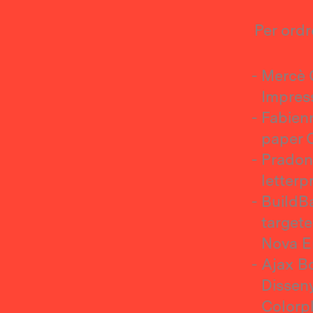
Per ordr
Mercè C
Impress
Fabienn
paper C
Pradone
letterp
BuildBa
targete
Nova E
Ajax Bc
Disseny
Colorpl