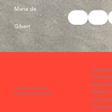
Vés
Maria de
al
contingut
Gibert
Encanta
Col·lecc
peça cla
Targetes de visita
disseny 
Identitat corporativa
comú, le
l’impact