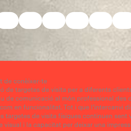
Encantat de conèixer-te
Targetes de visita
t de conèixer-te
ió de targetes de visita per a diferents client
u de comunicació al món professional des de
com en funcionalitat. Tot i que l’intercanvi 
s targetes de visita físiques continuen sent 
e visual i la capacitat per deixar una impres