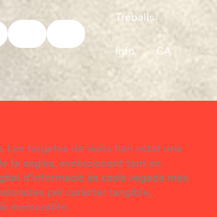
Treballs
Info
CA
s. Les targetes de visita han estat una
 fa segles, evolucionant tant en
digital d’informació és cada vegada més
valorades pel caràcter tangible,
sió memorable.