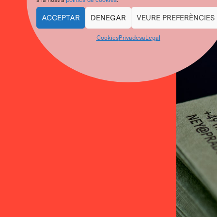
a la nostra
política de cookies
.
ACCEPTAR
DENEGAR
VEURE PREFERÈNCIES
Cookies
Privadesa
Legal